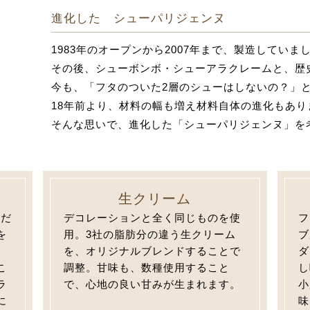
進化した シューパリジェンヌ
1983年のオープンから2007年まで、製造してい
その後、シューボンボ・シューアラクレームと、歴史
今も、「フタのついた2層のシューはしないの？」
18年前より、材料の幅も増え材料自体の進化もあ
そんな思いで、進化した「シューパリジェンヌ」を
生クリーム
こだ
デコレーションと全く同じものを使
フ
を
用。3社の脂肪分の違う生クリーム
ブ
を、オリジナルブレンドすることで
ダ
こ
調整。甘味も、数種使用すること
し
ラ
で、心地の良い甘みが生まれます。
小
に
味