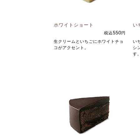
ホワイトショート
い
550
税込
円
生クリームといちごにホワイトチョ
い
コがアクセント。
シ
す