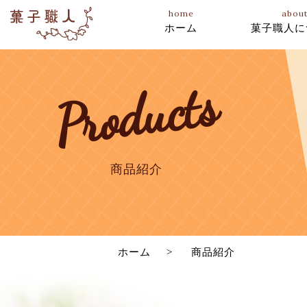
home
abou
ホーム
菓子職人に
Products
季節限定
洋生ケーキ
商品紹介
ホーム
商品紹介
クッキー
焼き菓子