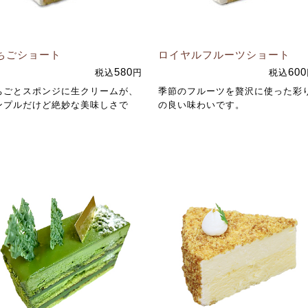
ちごショート
ロイヤルフルーツ
ショート
580
600
税込
円
税込
ちごとスポンジに生クリームが、
季節のフルーツを贅沢に使った彩
ンプルだけど絶妙な美味しさで
の良い味わいです。
。